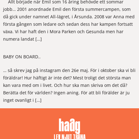
Allt började när Emil som 16 åring behövde ett sommar
jobb… 2001 anordnade Emil den första summercampen, som
då gick under namnet All-lägret, i Årsunda. 2008 var Anna med
första gången som ledare och sedan dess har kampen fortsatt
växa. Vi har haft den i Mora Parken och Gesunda men har
numera landat […]
BABY ON BOARD..
… så skrev jag på instagram den 26e maj. För i oktober ska vi bli
föräldrar! Hur häftigt är inte det? Mest troligt det största man
kan vara med om i livet. Och hur ska man skriva om det då?
Berätta det för världen? Ingen aning. För att bli förälder är ju
inget ovanligt i […]
LEV, NJUT, TRÄNA