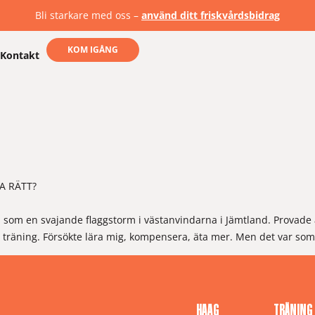
Bli starkare med oss –
använd ditt friskvårdsbidrag
KOM IGÅNG
Kontakt
A RÄTT?
a som en svajande flaggstorm i västanvindarna i Jämtland. Provade ä
räning. Försökte lära mig, kompensera, äta mer. Men det var som a
HAAG
TRÄNING