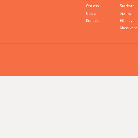
Om oss
Starkare
Blogg
Spring
Kontakt
Effektiv
Klassikern