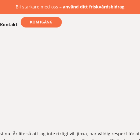
Bli starkare med oss –
använd ditt friskvårdsbidrag
KOM IGÅNG
Kontakt
nu. Är lite så att jag inte riktigt vill jinxa, har väldig respekt för 