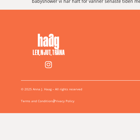
babyshower vi har haft för vänner senaste tiden mer
LEV, NJUT, TRÄNA
© 2025 Anna J. Haag – All rights reserved
Terms and Conditions
Privacy Policy