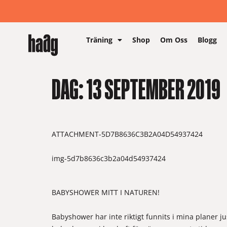
Träning
Shop
Om Oss
Blogg
DAG:
13 SEPTEMBER 2019
ATTACHMENT-5D7B8636C3B2A04D54937424
img-5d7b8636c3b2a04d54937424
BABYSHOWER MITT I NATUREN!
Babyshower har inte riktigt funnits i mina planer just 