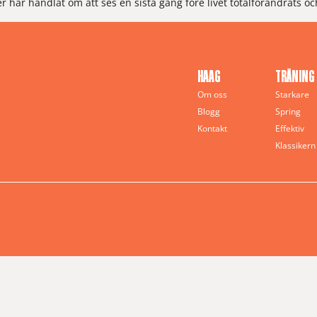
 har handlat om att ses en sista gång före livet totalförändrats oc
HAAG
TRÄNING
Om oss
Starkare
Blogg
Spring
Kontakt
Effektiv
Klassikern