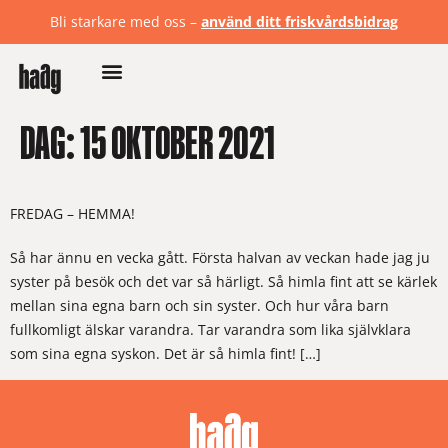
Bli starkare med oss –
använd ditt friskvårdsbidrag
DAG:
15 OKTOBER 2021
FREDAG – HEMMA!
Så har ännu en vecka gått. Första halvan av veckan hade jag ju
syster på besök och det var så härligt. Så himla fint att se kärlek
mellan sina egna barn och sin syster. Och hur våra barn
fullkomligt älskar varandra. Tar varandra som lika självklara
som sina egna syskon. Det är så himla fint! […]