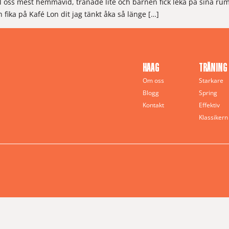
öll oss mest hemmavid, tränade lite och barnen fick leka på sina rum,
n fika på Kafé Lon dit jag tänkt åka så länge […]
HAAG
TRÄNING
Om oss
Starkare
Blogg
Spring
Kontakt
Effektiv
Klassikern