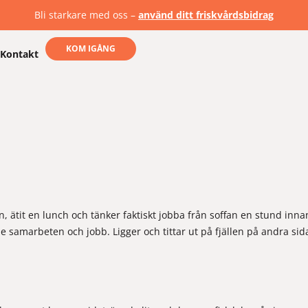
Bli starkare med oss –
använd ditt friskvårdsbidrag
KOM IGÅNG
Kontakt
 ätit en lunch och tänker faktiskt jobba från soffan en stund inn
 samarbeten och jobb. Ligger och tittar ut på fjällen på andra sid