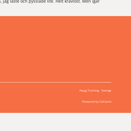
 jag läste och pysslade lite. Helt kravlöst. Men igår
Haag Training · Sverige
Powered by CoCoach