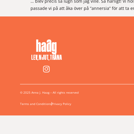
… blev precis så lugn som jag ville. Så härligt! Vi h
passade vi på att åka över på ”annersia” för att ta e
LEV, NJUT, TRÄNA
© 2025 Anna J. Haag – All rights reserved
Terms and Conditions
Privacy Policy