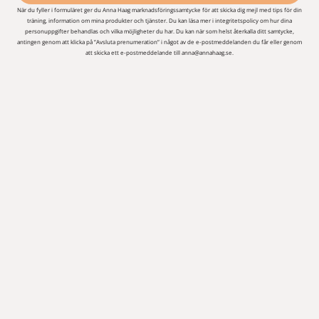
När du fyller i formuläret ger du Anna Haag marknadsföringssamtycke för att skicka dig mejl med tips för din
träning, information om mina produkter och tjänster. Du kan läsa mer i integritetspolicy om hur dina
personuppgifter behandlas och vilka möjligheter du har. Du kan när som helst återkalla ditt samtycke,
antingen genom att klicka på ”Avsluta prenumeration” i något av de e-postmeddelanden du får eller genom
att skicka ett e-postmeddelande till anna@annahaag.se.