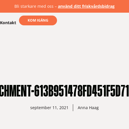
Bli starkare med oss –
använd ditt friskvårdsbidrag
KOM IGÅNG
Kontakt
CHMENT-613B951478FD451F5D7
september 11, 2021
Anna Haag