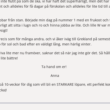
nte flutit på som de ska, vi har haft det superhärligt, men det ha
 och alldeles för få dagar på förskolan och alldeles för lite tid till 
h jobbar från stan. Började min dag på nummer 1 med en frukost och 
rligt att sitta i lugn och ro och hinna jobba av lite. Och lille W va
sigt!
ecis som för många andra, och vi åker iväg till Grekland på semeste
ör sol och bad efter en väldigt lång, men härlig vinter.
iva lite mer nu framöver, saknar det så när jag inte gör det. Så hå
lite bättre!
Ta hand om er!  
Anna
på 10-veckor
 för dig som vill bli en STARKARE löpare, ett perfekt ko
cka)!