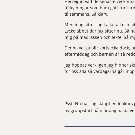
Herregud vad de senaste veckorna i
förkylningar som bara gått runt runt
tillsammans. Så klart.
Men idag sitter jag i alla fall oc
Lyckolabbet där jag sitter nu. Så hä
mig på madrassen och lekte. Så my
Denna vecka blir kortvecka dock, pr
eftermiddag och barnen är så redo f
Jag hoppas verkligen jag hinner skr
för oss alla så vardagarna går ihop 
Psst. Nu har jag släppt en 
löpkurs 
ny gruppstart på måndag nästa ve