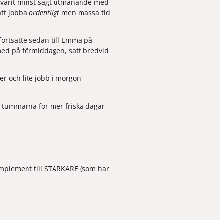
r varit minst sagt utmanande med 
att jobba 
ordentligt 
men massa tid 
fortsatte sedan till Emma på 
r med på förmiddagen, satt bredvid 
r och lite jobb i morgon 
ll tummarna för mer friska dagar 
mplement till 
STARKARE
 (som har 