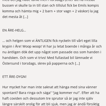
bussen vi skulle ta in till stan och tillslut fick be Emils kompis
komma och hämta mig + 2 barn + stor vagn + 2 väskor) la jag
det mesta åt […]
EN ÅRE-HELG…
… och helgen som vi ÄNTLIGEN fick nyckeln till vårt eget lilla
krypin i Åre! Woop woop! Vi har ju letat boende i många år och
nu äntligen dök det upp något som passade oss som handen i
handsken. Och som vi trivs! Med fullastad bil lämnade vi
Östersund i torsdags, skrev på papperna och […]
ETT ÅRE-DYGN!
Hur mycket har man inte saknat att hänga med sina vänner
spontant? Bara ringa och säga” “jag kommer nu!”. Efter att ha
haft coviden och dessutom tre sprutor så är jag inte själv
längre särskilt orolig för att bli sjuk, men jag är ändå försiktig