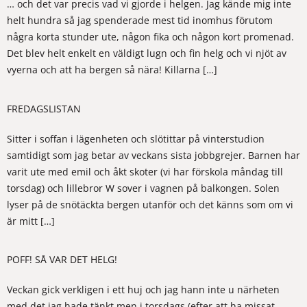
… och det var precis vad vi gjorde i helgen. Jag kände mig inte
helt hundra så jag spenderade mest tid inomhus förutom
några korta stunder ute, någon fika och någon kort promenad.
Det blev helt enkelt en väldigt lugn och fin helg och vi njöt av
vyerna och att ha bergen så nära! Killarna […]
FREDAGSLISTAN
Sitter i soffan i lägenheten och slötittar på vinterstudion
samtidigt som jag betar av veckans sista jobbgrejer. Barnen har
varit ute med emil och åkt skoter (vi har förskola måndag till
torsdag) och lillebror W sover i vagnen på balkongen. Solen
lyser på de snötäckta bergen utanför och det känns som om vi
är mitt […]
POFF! SÅ VAR DET HELG!
Veckan gick verkligen i ett huj och jag hann inte u närheten
med det jag hade tänkt men i torsdags (efter att ha missat