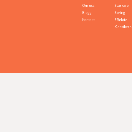
Om oss
Starkare
Blogg
Spring
Kontakt
Effektiv
Klassikern