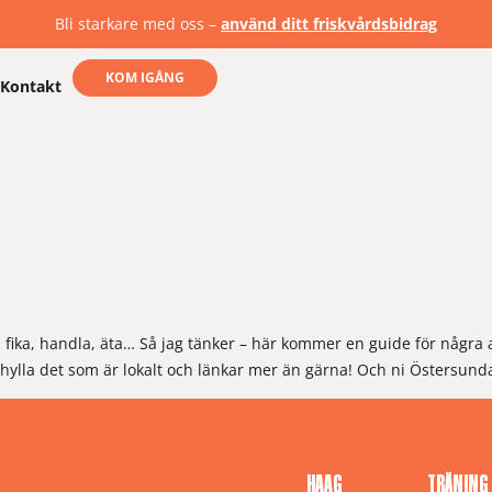
Bli starkare med oss –
använd ditt friskvårdsbidrag
KOM IGÅNG
Kontakt
fika, handla, äta… Så jag tänker – här kommer en guide för några a
a hylla det som är lokalt och länkar mer än gärna! Och ni Östersund
HAAG
TRÄNING