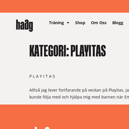
Träning
Shop
Om Oss
Blogg
KATEGORI:
PLAYITAS
P L A Y I T A S
Alltså jag lever fortfarande på veckan på Playitas,
kunde följa med och hjälpa mig med barnen när Emil