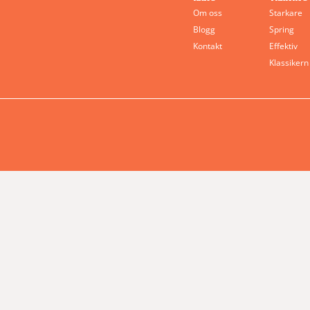
Om oss
Starkare
Blogg
Spring
Kontakt
Effektiv
Klassikern