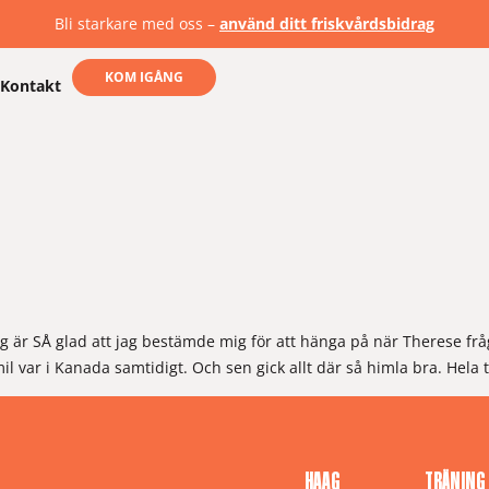
Bli starkare med oss –
använd ditt friskvårdsbidrag
KOM IGÅNG
Kontakt
 jag är SÅ glad att jag bestämde mig för att hänga på när Therese 
 var i Kanada samtidigt. Och sen gick allt där så himla bra. Hela 
HAAG
TRÄNING