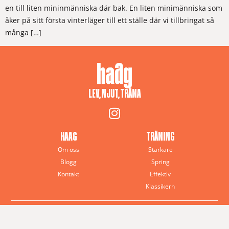
en till liten mininmänniska där bak. En liten minimänniska som
åker på sitt första vinterläger till ett ställe där vi tillbringat så
många […]
LEV, NJUT, TRÄNA
HAAG
TRÄNING
Om oss
Starkare
Blogg
Spring
Kontakt
Effektiv
Klassikern
© 2025 Anna J. Haag – All rights reserved
Haag Training · Sverige