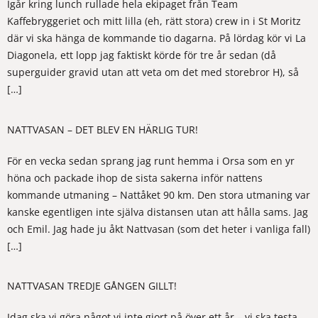
Igår kring lunch rullade hela ekipaget från Team
Kaffebryggeriet och mitt lilla (eh, rätt stora) crew in i St Moritz
där vi ska hänga de kommande tio dagarna. På lördag kör vi La
Diagonela, ett lopp jag faktiskt körde för tre år sedan (då
superguider gravid utan att veta om det med storebror H), så
[…]
NATTVASAN – DET BLEV EN HÄRLIG TUR!
För en vecka sedan sprang jag runt hemma i Orsa som en yr
höna och packade ihop de sista sakerna inför nattens
kommande utmaning – Nattåket 90 km. Den stora utmaning var
kanske egentligen inte själva distansen utan att hålla sams. Jag
och Emil. Jag hade ju åkt Nattvasan (som det heter i vanliga fall)
[…]
NATTVASAN TREDJE GÅNGEN GILLT!
Idag ska vi göra något vi inte gjort på över ett år – vi ska testa