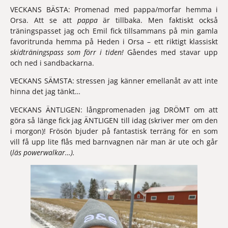
VECKANS BÄSTA: 
Promenad med pappa/morfar hemma i 
Orsa. Att se att 
pappa
 är tillbaka. Men faktiskt också 
träningspasset jag och Emil fick tillsammans på min gamla 
favoritrunda hemma på Heden i Orsa – ett riktigt klassiskt 
skidträningspass som förr i tiden! 
Gåendes med stavar upp 
och ned i sandbackarna. 
VECKANS SÄMSTA: 
stressen jag känner emellanåt av att inte 
hinna det jag tänkt…
VECKANS ÄNTLIGEN: 
långpromenaden jag DRÖMT om att 
göra så länge fick jag ÄNTLIGEN till idag (skriver mer om den 
i morgon)! Frösön bjuder på fantastisk terräng för en som 
vill få upp lite flås med barnvagnen när man är ute och går 
(
läs powerwalkar…).