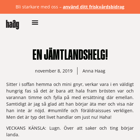
Bli starkare med oss –
använd ditt friskvårdsbidrag
EN JÄMTLANDSHELG!
november 8, 2019
Anna Haag
Sitter i soffan hemma och mini gnyr, verkar vara i en väldigt 
hungrig fas så det är bara att hala fram brösten var och 
varannan timme och fylla på med ersättning där emellan. 
Samtidigt är jag så glad att han börjar äta mer och visa när 
han inte är nöjd. #mumlife och föräldraissues verkligen. 
Men det är typ det livet handlar om just nu! Haha!
VECKANS KÄNSLA: 
Lugn. Över att saker och ting börjar 
landa.