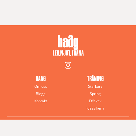
LEV, NJUT, TRÄNA
HAAG
TRÄNING
Om oss
Starkare
Blogg
Spring
Kontakt
Effektiv
Klassikern
© 2025 Anna J. Haag – All rights reserved
Haag Training · Sverige