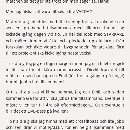
matchen så det går lite trögt om man säger så. Haha! 
Men jag älskar att vara tillbaka i lite VARDAG!
M å n d a g
 inleddes med lite träning före alla vaknade och 
sen en promenad tillsammans med lillebror innan jag 
kickade igång dagen vid tio. En hel del jobb med 
STARKARE
och möten innan vi åkte och plockade upp killarna från 
förskolan och åkte vidare till bygghandeln för att köpa färg 
till ett projekt vi ska kicka igång nästa vecka!
T i s d a g 
tog jag en lugn morgon innan jag och lillebror gick 
in till stan för att köra mammacrossfit. Direkt från det till 
möte och sen har jag och Emil (för första gången på länge) 
hunnit jobba lite tillsammans!
O n s d a g 
ska vi filma hemma, jag och Emil, och sedan 
kommer 
Sara
 för att vi ska jobba lite tillsammans. Eventuellt 
måste vi en tur till Åre på eftermiddagen… Och eventuellt 
blir det ett LIVE-pass på kvällen!  
T o r s d a g 
ska jag hinna med ett crossfitpass och lite jobb 
och sen drar vi mot FJÄLLEN för en helg tillsammans med 