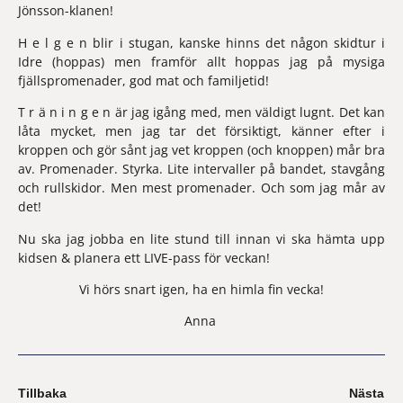
Jönsson-klanen!
H e l g e n 
blir i stugan, kanske hinns det någon skidtur i 
Idre (hoppas) men framför allt hoppas jag på mysiga 
fjällspromenader, god mat och familjetid!
T r ä n i n g e n 
är jag igång med, men väldigt lugnt. Det kan 
låta mycket, men jag tar det försiktigt, känner efter i 
kroppen och gör sånt jag vet kroppen (och knoppen) mår bra 
av. Promenader. Styrka. Lite intervaller på bandet, stavgång 
och rullskidor. Men mest promenader. Och som jag mår av 
det!
Nu ska jag jobba en lite stund till innan vi ska hämta upp 
kidsen & planera ett LIVE-pass för veckan! 
Vi hörs snart igen, ha en himla fin vecka!
Anna 
Tillbaka
Nästa