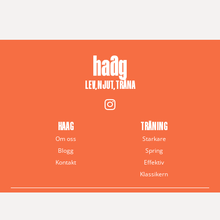
LEV, NJUT, TRÄNA
HAAG
TRÄNING
Om oss
Starkare
Blogg
Spring
Kontakt
Effektiv
Klassikern
© 2025 Anna J. Haag – All rights reserved
Haag Training · Sverige