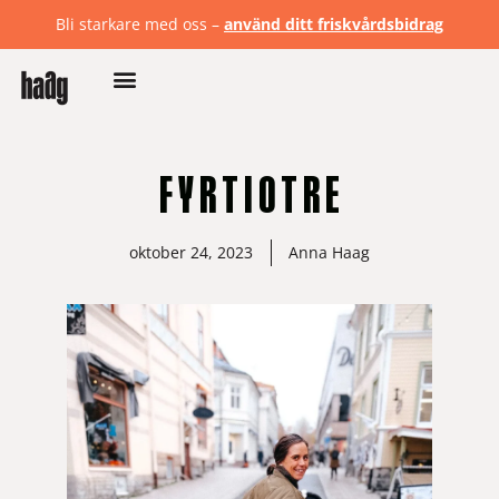
Bli starkare med oss –
använd ditt friskvårdsbidrag
F Y R T I O T R E
oktober 24, 2023
Anna Haag