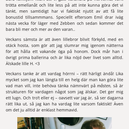
trötta emellanåt och lite less på att inte kunna göra det vi 
tänkt, men samtidigt har vi faktiskt njutit av att få lite 
bonustid tillsammmans. Speciellt eftersom Emil drar iväg 
nästa vecka för läger med Zebben och sedan kommer det 
bara bli mer och mer av den varan..
Veckans sämsta 
är att även lillebror blivit förkyld, med en 
otäck hosta, som gör att jag slumrar mig igenom nätterna 
för att hålla ett vakande öga på honom. Dock mår han i 
övrigt prima ballerina och är lika nöjd över livet som alltid. 
Älskade lille H. <3
Veckans tanke 
är att vardag hörrni – rätt härligt ändå! Lika 
mycket som jag kan längta till en helg där man kan göra lite 
vad man vill, inte behöva tänka nämnvärt på 
måsten
, så är 
strukturen för vardagen något som jag älskar. Det ger mig 
ett lugn. Och tro’t eller ej – oavsett var jag är, så ser dagarna 
rätt lika ut, så jag kan ha vardag lite varsom faktiskt! Även 
om det ju alltid är enklast hemmavid.