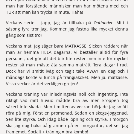
man har förstående människor man har mötena med och 
TUR att man kan trycka in mute. Haha!
Veckans serie
– japp, jag är tillbaka på
Outlander.
Mitt i
säsong fyra tror jag. Kommer jag fastna lika mycket denna
gång som sist tro?
Veckans mat
. Jag säger bara 
MATKASSE! 
Sicken räddare när 
man är hemma HELA dagarna. Vi beställer alltid för fyra 
personer, det gör att det blir lite rester men inte för mycket 
rester så man måste äta samma maträtt flera dagar i rad. 
Dock har vi smitit iväg och tagit take AWAY en dag och i 
måndags körde vi lunch på trangiaköket. Men ja, matkasse. 
Vissa veckor är det verkligen grejen!
Veckans träning 
var inledningsvis noll och ingenting. Inte 
riktigt vad mitt huvud mådde bra av, men kroppen tog 
säkert inte skada. Men i mitten av veckan började jag smått 
röra på mig. Först en promenad. Sedan en skogs-joggenad. 
Sen lite styrka. Och idag både löpning och styrka. I morgon 
ska jag nog haka på grannen på en morgontur, det ser jag 
framemot. Socialt + träning = bra kombo!