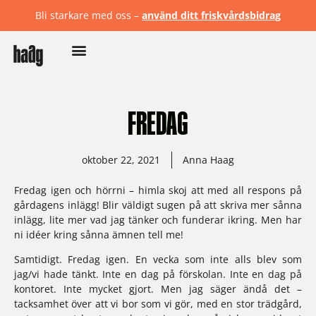
Bli starkare med oss –
använd ditt friskvårdsbidrag
FREDAG
oktober 22, 2021
Anna Haag
Fredag igen och hörrni – himla skoj att med all respons på 
gårdagens inlägg! Blir väldigt sugen på att skriva mer sånna 
inlägg, lite mer vad jag tänker och funderar ikring. Men har 
ni idéer kring sånna ämnen 
tell me! 
Samtidigt. Fredag igen. En vecka som inte alls blev som 
jag/vi hade tänkt. Inte en dag på förskolan. Inte en dag på 
kontoret. Inte mycket gjort. Men jag säger ändå det – 
tacksamhet över att vi bor som vi gör, med en stor trädgård, 