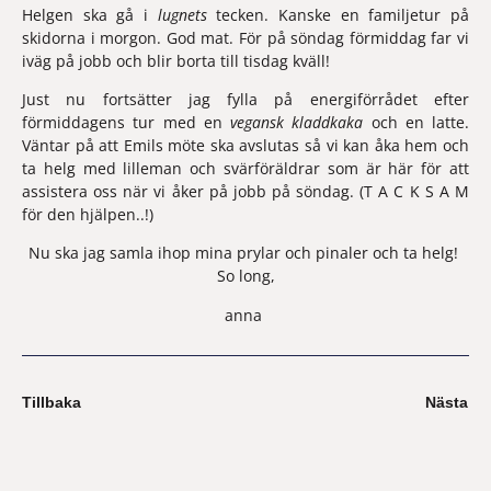
Helgen
 ska gå i 
lugnets
 tecken. Kanske en familjetur på 
skidorna i morgon. God mat. För på söndag förmiddag far vi 
iväg på jobb och blir borta till tisdag kväll!
Just nu
 fortsätter jag fylla på energiförrådet efter 
förmiddagens tur med en 
vegansk kladdkaka
 och en latte. 
Väntar på att Emils möte ska avslutas så vi kan åka hem och 
ta helg med lilleman och svärföräldrar som är här för att 
assistera oss när vi åker på jobb på söndag. (T A C K S A M 
för den hjälpen..!)
Nu ska jag samla ihop mina prylar och pinaler och ta helg! 
So long,
anna 
Tillbaka
Nästa