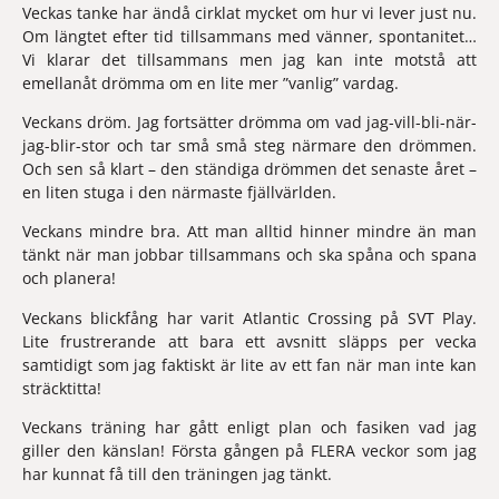
Veckas tanke
 har ändå cirklat mycket om hur vi lever just nu. 
Om längtet efter tid tillsammans med vänner, spontanitet… 
Vi klarar det tillsammans men jag kan inte motstå att 
emellanåt drömma om en lite mer ”vanlig” vardag.
Veckans dröm
. Jag fortsätter drömma om vad jag-vill-bli-när-
jag-blir-stor och tar små små steg närmare den drömmen. 
Och sen så klart – den ständiga drömmen det senaste året – 
en liten stuga i den närmaste fjällvärlden.
Veckans mindre bra. 
Att man alltid hinner mindre än man 
tänkt när man jobbar tillsammans och ska spåna och spana 
och planera!
Veckans blickfång 
har varit Atlantic Crossing på SVT Play. 
Lite frustrerande att bara ett avsnitt släpps per vecka 
samtidigt som jag faktiskt är lite av ett fan när man inte kan 
sträcktitta!
Veckans träning
 har gått enligt plan och fasiken vad jag 
giller den känslan! Första gången på FLERA veckor som jag 
har kunnat få till den träningen jag tänkt. 