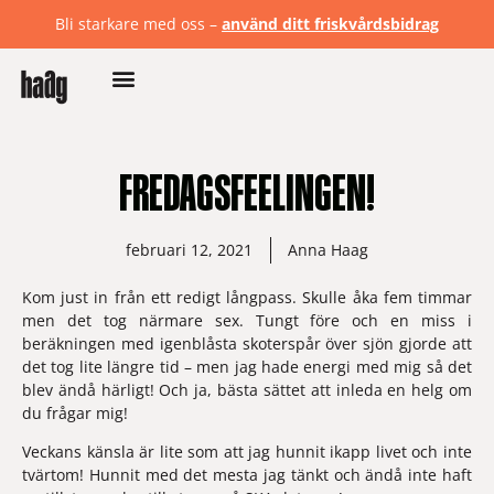
Bli starkare med oss –
använd ditt friskvårdsbidrag
FREDAGSFEELINGEN!
februari 12, 2021
Anna Haag
Kom just in från ett redigt långpass. Skulle åka fem timmar 
men det tog närmare sex. Tungt före och en miss i 
beräkningen med igenblåsta skoterspår över sjön gjorde att 
det tog lite längre tid – men jag hade energi med mig så det 
blev ändå härligt! Och ja, bästa sättet att inleda en helg om 
du frågar mig! 
Veckans känsla
 är lite som att jag hunnit ikapp livet och inte 
tvärtom! Hunnit med det mesta jag tänkt och ändå inte haft 