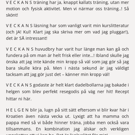
V E C K A N S träning har ja, knappt kallats träning, utan mer 
motion och fysisk aktivitet. Men vi närmar oss träning..! Så 
skönt!
V E C K A N S läsning har som vanligt varit min kurslitteratur 
(och 
JA! Kul!
 Klart jag ska skriva mer om vad jag pluggar!), 
det är SÅ intressant! 
V E C K A N S huvudbry har varit hur länge man kan gå och 
fundera på om man är helt frisk eller inte…! Ibland skulle jag 
önska att jag inte kände min kropp så väl som jag gör så jag 
bara skulle köra på. Men i nästa sekund är jag väldigt 
tacksam att jag gör just det – känner min kropp väl!
V E C K A N S godaste är helt klart dadelbollarna jag bakade i 
helgen som blev perfekt resegodis på väg ner hit! 
Recept 
hittar ni här
. 
H E L G E N blir ja, lugn på sitt sätt eftersom vi blir kvar här i 
Kroatien även nästa vecka ut. Lyxigt att ha mamma och 
pappa med så vi både hinner träna, jobba men också vara 
tillsammans. En kombination jag älskar och verkligen 