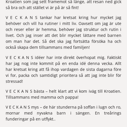
Kroatien som jag sett framemot så länge, att resan ned gick 
så bra och att stället vi är på är så fint!
V E C K A N S tankar har kretsat kring hur mycket jag 
behöver och vill ha rutiner i mitt liv. Oavsett om jag är ute 
och reser eller är hemma, behöver jag struktur och rutin i 
livet. Och jag inser att det blir mycket lättare med barnen 
om man har det. Så det ska jag fortsätta försöka ha och 
också skapa dem tillsammans med familjen!
V E C K A N S idéer har inte direkt överhopat mig. Faktiskt 
har jag nog inte kommit på en enda idé denna vecka. Allt 
har kretsat kring att få ihop vardagen de sista dagarna före 
vi for, packa och samtidigt prioritera så att jag inte blir för 
stressad!
V E C K A N S bästa – helt klart att vi kom iväg till Kroatien. 
Tillsammans med mamma och pappa!
V E C K A N S mys – de här stunderna på soffan i lugn och ro, 
mornar med nyvakna barn i sängen. En treårings 
funderingar på en utflykt..