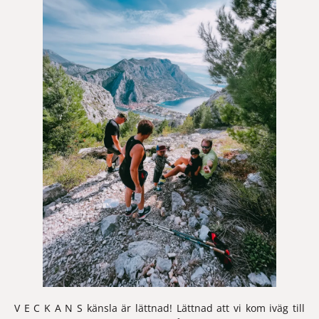
V E C K A N S känsla är lättnad! Lättnad att vi kom iväg till 