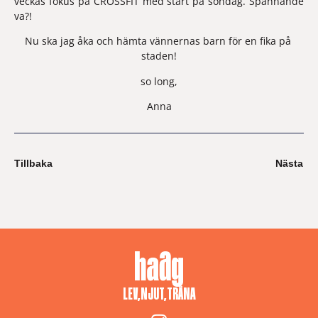
veckas fokus på CROSSFIT med start på söndag. Spännande 
va?! 
Nu ska jag åka och hämta vännernas barn för en fika på 
staden!
so long,
Anna
Tillbaka
Nästa
LEV, NJUT, TRÄNA