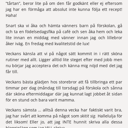
”tårtan”, beror lite på om den får godkänt eller ej eftersom 
jag har en förmåga att absolut inte kunna följa ett recept! 
Haha!
Snart ska vi åka och hämta vänners barn på förskolan, gå 
och ta en födelsedagsfika på café och sen åka hem och leka 
lite innan en middag med vänner innan jag och lillebror 
åker iväg. En fredag med kvalitetstid de lux!
Veckans känsla 
att vi på något sätt kommit in i rätt sköna 
rutiner med allt. Ligger alltid lite steget efter med jobb men 
nu börjar jag acceptera det och känna mig nöjd med det jag 
får till.
Veckans bästa 
glädjen hos storebror att få tillbringa ett par 
timmar per dag (måndag till torsdag) på förskola och sånna 
där sköna eftermiddagar där jag kunnat lagt jobbet åt sidan 
för en stund och bara varit mamma.
Veckans sämsta 
… alltså denna vecka har faktiskt varit bra, 
jag har svårt att komma på något som 
skitit sig.
 Hallelulja för 
det liksom! Eller jo, att jag INTE hunnit skriva alla dessa 
blogginlägg som jag VILL skriva.