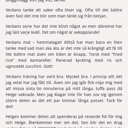
Veckans tanke 
att saker ofta löser sig. Ofta till det bättre 
även fast det inte blir som man tänkt sig från början. 
Veckans serie 
har det inte blivit något av men däremot har 
jag läst varje kväll. Det om något är avkopplande!
Veckans mat
 – hemmalagat! Alltså har man bara en liten 
tanke med vad man ska äta är det inte så krångligt att få till 
lite bättre mat även om tiden är knapp. Torsk med ”fried 
rice” med kantareller. Panerad kyckling med ris och 
ugnsstekt zucchini. Gott!
Veckans träning 
har varit bra. Mycket bra. I princip allt det 
jag velat har jag fått till. Även om jag igår fick nöja mig med 
att missa sista tio minuterna på mitt långa, tuffa pass då 
Helge vaknade. Men jag klagar inte för han sov sig igenom 
större delen av det ett par timmar långa passet. Tack för 
det!
Helgen
 kommer delvis att spenderas på resande fot för mig 
och Helge. Återkommer mer om det. Sen blir det en dryg 