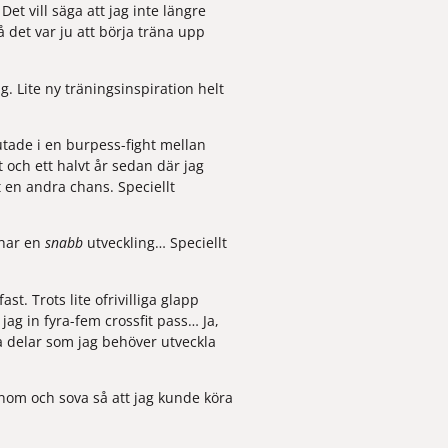
. Det vill säga att jag inte längre 
et var ju att börja träna upp 
. Lite ny träningsinspiration helt 
tade i en 
burpess-fight
 mellan 
 och ett halvt år sedan där jag 
 en andra chans. Speciellt 
har en 
snabb 
utveckling… Speciellt 
. Trots lite ofrivilliga glapp 
ag in fyra-fem crossfit pass… Ja, 
ka delar som jag behöver utveckla 
nom och sova så att jag kunde köra 