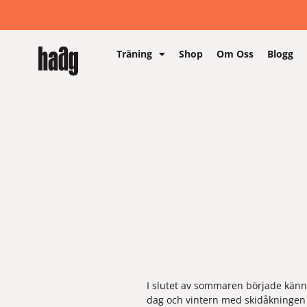
Träning
Shop
Om Oss
Blogg
I slutet av sommaren började känna 
dag och vintern med skidåkningen k