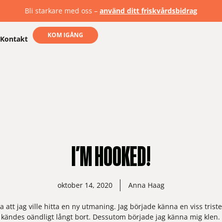
Bli starkare med oss –
använd ditt friskvårdsbidrag
KOM IGÅNG
Kontakt
I’M HOOKED!
oktober 14, 2020
Anna Haag
att jag ville hitta en ny utmaning. Jag började känna en viss triste
ändes oändligt långt bort. Dessutom började jag känna mig klen. För