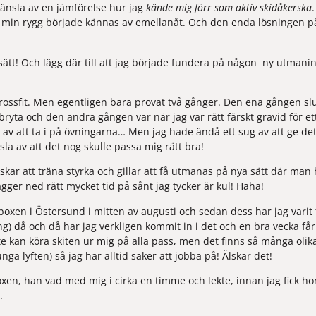
änsla av en jämförelse hur jag 
kände mig förr som aktiv skidåkerska
 min rygg började kännas av emellanåt. Och den enda lösningen på d
 sätt! Och lägg där till att jag började fundera på någon  ny utmaning
rossfit. 
Men egentligen bara provat två gånger. Den ena gången slu
bryta och den andra gången var när jag var rätt färskt gravid för ett
 av att ta i på övningarna… Men jag hade ändå ett sug av att ge det
la av att det nog skulle passa mig rätt bra!
älskar att träna styrka och gillar att få utmanas på nya sätt där man 
gger ned rätt mycket tid på sånt jag tycker är kul! Haha!
xen i Östersund i mitten av augusti och sedan dess har jag varit fast
g) då och då har jag verkligen kommit in i det och en bra vecka får j
inte kan köra skiten ur mig på alla pass, men det finns så många oli
ga lyften) så jag har alltid saker att jobba på! Älskar det!
boxen, han vad med mig i cirka en timme och lekte, innan jag fick ho
.