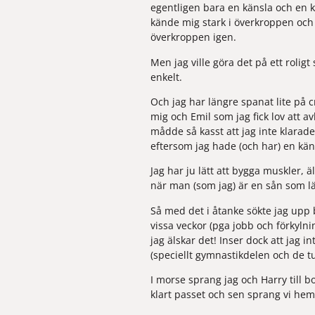
egentligen bara en känsla och en k
kände mig stark i överkroppen och
överkroppen igen.
Men jag ville göra det på ett roligt
enkelt.
Och jag har längre spanat lite på 
c
mig och Emil som jag fick lov att av
mådde så kasst att jag inte klarade
eftersom jag hade (och har) en käns
Jag har ju lätt att bygga muskler, 
när man (som jag) är en sån som lä
Så med det i åtanke sökte jag upp bo
vissa veckor (pga jobb och förkylnin
jag älskar det! Inser dock att jag 
(speciellt gymnastikdelen och de tun
I morse sprang jag och Harry till 
klart passet och sen sprang vi hem