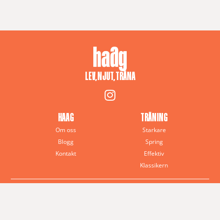
LEV, NJUT, TRÄNA
HAAG
TRÄNING
Om oss
Starkare
Blogg
Spring
Kontakt
Effektiv
Klassikern
© 2025 Anna J. Haag – All rights reserved
Haag Training · Sverige
Terms and Conditions
Privacy Policy
Powered by CoCoach