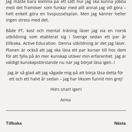
Jag måste bara komma på ett sätt hur jag ska kunna jobba 
med det framöver som funkar med allt annat jag vill göra – 
helt enkelt göra en livspusselsplan. Men jag känner heller 
ingen stress med det.
Både PT, kost och mental träning läser jag via en norsk 
utbildning som etablerat sig i Sverige sedan ett par år 
tillbaka, 
Active Education
. 
Denna 
utbildning
 är det jag läser. 
Planen är också att jag ska läsa ett par kurser till hos dem 
för att fylla på än mer kunskap utöver min erfarenhet. Jag är 
väldigt kunskapstörstande nu när jag börjat läsa igen..!  
Jag är så glad att jag vågade mig på att börja läsa detta för 
ett och ett halvt år sedan – jag har liksom funnit min grej!
Hörs snart igen!
Anna 
Tillbaka
Nästa