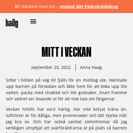
Bli starkare med oss –
använd ditt friskvårdsbidrag
MITT I VECKAN
september 20, 2022
Anna Haag
Sitter i bilden på väg till fjälls för en middag ute. Hämtade 
upp barnen på förskolan och åkte hem för att koka upp lite 
vatten, packa med choklad och lite godsaker. Snart framme 
och vädret ser lovande ut för att inte tala om färgerna!  
Veckan hittills har varit härlig. Har inte börjat träna än, 
luftrören är för dåliga, men promenader och lätt styrka mår 
jag bra av. Och har också samlat sömntimmar då jag 
verkligen utnyttjat att svärföräldrarna är på plats så barnen 