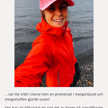
… var lite trött i morse men en promenad i morgonljuset och 
morgonluften gjorde susen! 
Sen har jag tillbringat en stor del av dagen på crossfitboxen 