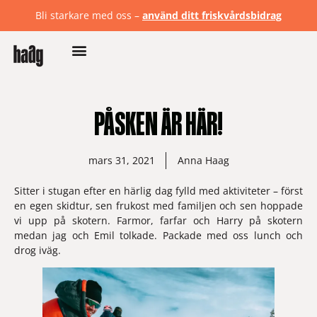
Bli starkare med oss –
använd ditt friskvårdsbidrag
PÅSKEN ÄR HÄR!
mars 31, 2021
Anna Haag
Sitter i stugan efter en härlig dag fylld med aktiviteter – först 
en egen skidtur, sen frukost med familjen och sen hoppade 
vi upp på skotern. Farmor, farfar och Harry på skotern 
medan jag och Emil tolkade. Packade med oss lunch och 
drog iväg. 