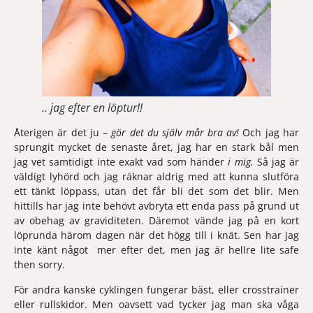
.. jag efter en löptur!!
Återigen är det ju – 
gör det du själv mår bra av! 
Och jag har 
sprungit mycket de senaste året, jag har en stark bål men 
jag vet samtidigt inte exakt vad som händer 
i mig. 
Så jag är 
väldigt lyhörd och jag räknar aldrig med att kunna slutföra 
ett tänkt löppass, utan det får bli det som det blir. Men 
hittills har jag inte behövt avbryta ett enda pass på grund ut 
av obehag av graviditeten. Däremot vände jag på en kort 
löprunda härom dagen när det högg till i knät. Sen har jag 
inte känt något  mer efter det, men jag är hellre lite safe 
then sorry.
För andra kanske cyklingen fungerar bäst, eller crosstrainer 
eller rullskidor. Men oavsett vad tycker jag man ska våga 