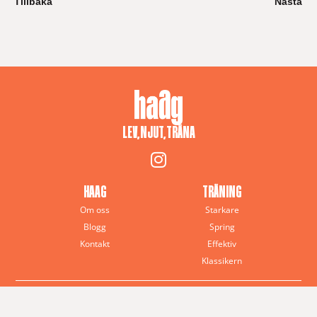
Tillbaka
Nästa
LEV, NJUT, TRÄNA
HAAG
TRÄNING
Om oss
Starkare
Blogg
Spring
Kontakt
Effektiv
Klassikern
© 2025 Anna J. Haag – All rights reserved
Haag Training · Sverige