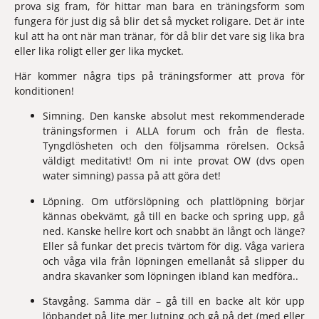
prova sig fram, för hittar man bara en träningsform som 
fungera för just 
dig 
så blir det så mycket roligare. Det är inte 
kul att ha ont när man tränar, för då blir det vare sig lika bra 
eller lika roligt eller ger lika mycket.
Här kommer några tips på träningsformer att prova för 
konditionen!
Simning. Den kanske absolut mest rekommenderade 
träningsformen i ALLA forum och från de flesta. 
Tyngdlösheten och den följsamma rörelsen. Också 
väldigt meditativt! Om ni inte provat OW (dvs open 
water simning) passa på att göra det!
Löpning. Om utförslöpning och plattlöpning börjar 
kännas obekvämt, gå till en backe och spring upp, gå 
ned. Kanske hellre kort och snabbt än långt och länge? 
Eller så funkar det precis tvärtom för dig. Våga variera 
och våga vila från löpningen emellanåt så slipper du 
andra skavanker som löpningen ibland kan medföra..
Stavgång. Samma där – gå till en backe alt kör upp 
löpbandet på lite mer lutning och gå på det (med eller 