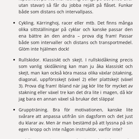
utan stavar) så får du jobba rejält på flåset. Funkar 
både som distans och intervallpass.
Cykling. Kärringhoj, racer eller mtb. Det finns många 
olika sittställningar på cyklar och kanske passar den 
ena bättre än den andra – prova dig fram! Passar 
både som intervaller och distans och transportmedel. 
Glöm inte hjälmen dock!
Rullskidor. Klassiskt och skejt. I rullskidåkning precis 
som vanlig skidåkning kan man ju åka klassiskt och 
skejt, man kan också köra massa olika växlar (stakning, 
diagonal, uppförsskejt (växel 2) eller plattskejt (växel 
3). Prova dig fram! Ibland när jag kör lite för mycket av 
stakning eller växel tre kan det dra lite i magen, då kör 
jag bara en annan växel så brukar det släppa!
Gruppträning. Bra för motivationen, kanske lite 
svårare att anpassa utifrån sin dagsform och det just 
du klarar av. Men är man bestämd på att lyssna på sin 
egen kropp och inte någon instruktör, varför inte?