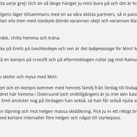
ta varje grej! Och än så länge hänger ju mini bara på och det är h
helgens läger tillsammans med en av våra äldsta partners, så vi passad
utan vila men med stavbyte (körde varannan skejt och varannan klass
jobb, chilla hemma och träna.
aka på Emils på 
lunchhockeyn 
och sen är det 
babymassage 
för Mini! 
på en kompis på crossfit och på eftermiddagen rullar jag mot Ramun
v skidor och mysa med Mini.
et och en kompis kommer med hennes familj från lördag till tisdag, 
ädret här hemma i Östersund (och snötillgången) är ju inte den bästa,
år. Emil ansluter nog på lördagen han också, så han får också njuta a
rjan löpning och mot helgen massa skidåkning. Fick ju in ett riktigt b
med kortare intervaller före helgen och något till styrkepass.