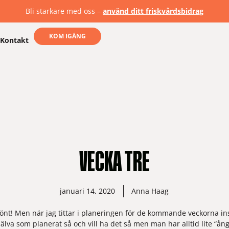
Bli starkare med oss –
använd ditt friskvårdsbidrag
KOM IGÅNG
Kontakt
VECKA TRE
januari 14, 2020
Anna Haag
 skönt! Men när jag tittar i planeringen för de kommande veckorna in
jälva som planerat så och vill ha det så men man har alltid lite “ång