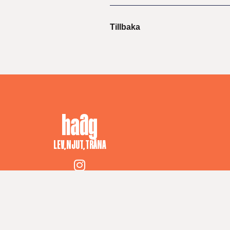
Tillbaka
LEV, NJUT, TRÄNA
© 2025 Anna J. Haag – All rights reserved
Terms and Conditions
Privacy Policy