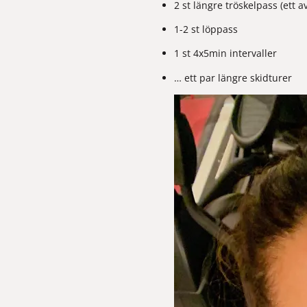
2 st längre tröskelpass (ett 
1-2 st löppass
1 st 4x5min intervaller
… ett par längre skidturer