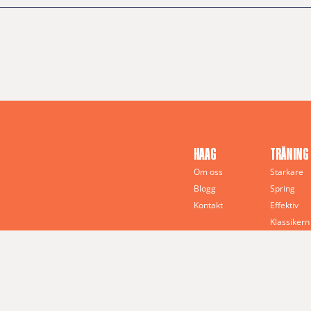
HAAG
TRÄNING
Om oss
Starkare
Blogg
Spring
Kontakt
Effektiv
Klassikern