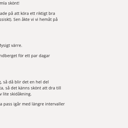
imla skönt!
e på att köra ett riktigt bra 
iskt). Sen åkte vi vi hemåt på 
Mysigt värre.
dberget för ett par dagar 
så då blir det en hel del 
 så det känns skönt att dra till 
v lite skidåkning.
ra pass igår med längre intervaller 