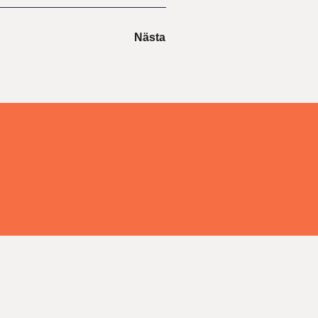
Nästa
Haag Training · Sverige
Powered by CoCoach