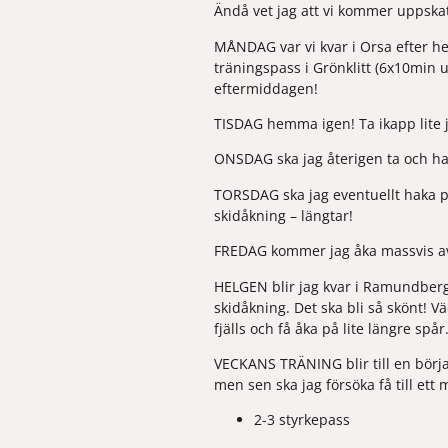
Ändå vet jag att vi kommer uppskat
MÅNDAG
 var vi kvar i Orsa efter 
träningspass i Grönklitt (6x10min 
eftermiddagen!
TISDAG 
hemma igen! Ta ikapp lite 
ONSDAG 
ska jag återigen ta och h
TORSDAG 
ska jag eventuellt haka 
skidåkning – längtar!
FREDAG 
kommer jag åka massvis a
HELGEN 
blir jag kvar i Ramundberg
skidåkning. Det ska bli så skönt! V
fjälls och få åka på lite längre sp
VECKANS TRÄNING
 blir till en bö
men sen ska jag försöka få till ett 
2-3 styrkepass