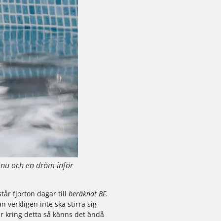
t nu och en dröm inför
år fjorton dagar till 
beräknat BF.
 verkligen inte ska stirra sig 
r kring detta så känns det ändå 