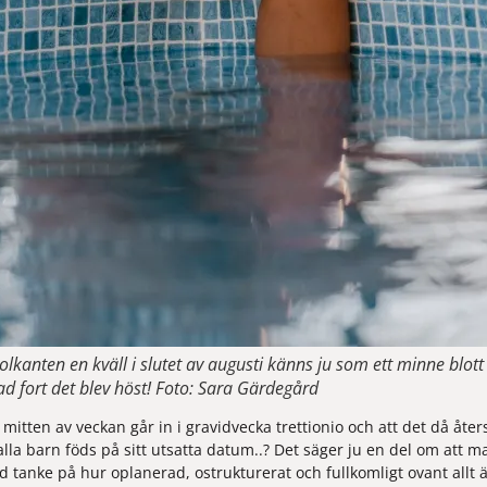
olkanten en kväll i slutet av augusti känns ju som ett minne blot
fort det blev höst! Foto: Sara Gärdegård
 mitten av veckan går in i gravidvecka trettionio och att det då återst
alla barn föds på sitt utsatta datum..? Det säger ju en del om att man
tanke på hur oplanerad, ostrukturerat och fullkomligt ovant allt ä