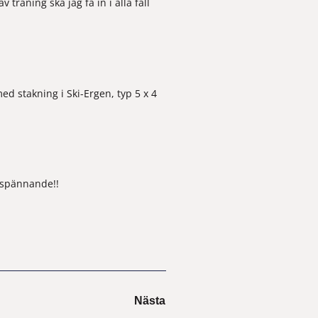
räning ska jag få in i alla fall 
d stakning i Ski-Ergen, typ 5 x 4 
 spännande!!  
Nästa