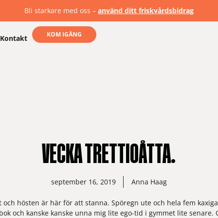
Bli starkare med oss –
använd ditt friskvårdsbidrag
KOM IGÅNG
Kontakt
VECKA TRETTIOÅTTA.
september 16, 2019
Anna Haag
och hösten är här för att stanna. Spöregn ute och hela fem kaxiga g
 bok och kanske kanske unna mig lite ego-tid i gymmet lite senare. O