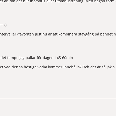
et är, om det blir inomhus eller utomhusträning. Men någon form av t
max)
ntervaller (favoriten just nu är att kombinera stavgång på bandet me
i det tempo jag pallar för dagen i 45-60min 
 vet vad denna höstiga vecka kommer innehålla? Och det är så jäkla