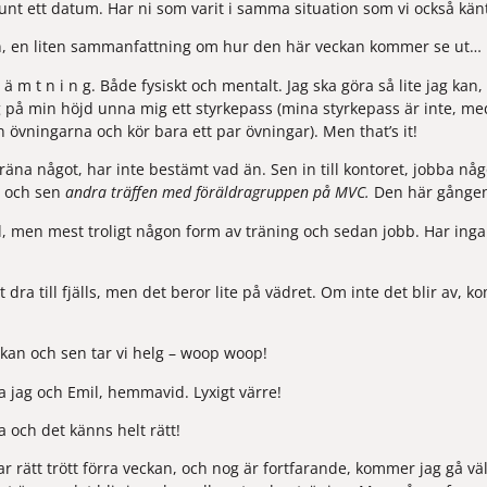
 runt ett datum. Har ni som varit i samma situation som vi också kän
an, en liten sammanfattning om hur den här veckan kommer se ut…
h ä m t n i n g. Både fysiskt och mentalt. Jag ska göra så lite jag k
 på min höjd unna mig ett styrkepass (mina styrkepass är inte, me
an övningarna och kör bara ett par övningar). Men that’s it!
räna något, har inte bestämt vad än. Sen in till kontoret, jobba nå
e och sen 
andra träffen med föräldragruppen på MVC. 
Den här gången
, men mest troligt någon form av träning och sedan jobb. Har inga
!
 dra till fjälls, men det beror lite på vädret. Om inte det blir av, 
an och sen tar vi helg – woop woop!
 jag och Emil, hemmavid. Lyxigt värre!
 och det känns helt rätt!
ar rätt trött förra veckan, och nog är fortfarande, kommer jag gå väl