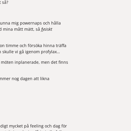
t så?
an, unna mig powernaps och hålla 
d mina mått mätt, så 
fysiskt 
gon timme och försöka hinna träffa 
 skulle vi gå igenom profylax…
 möten inplanerade, men det finns 
kommer nog dagen att likna 
digt mycket på feeling och dag för 