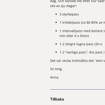
dag. Och kanske lite efter hur vädr
sex av sju dagar!
3 styrkepass
1 tröskelpass (ca 80-85% av 
1 intervallpass med kortare i
min eller 6 x 5min)
1-2 längre lugna pass (2h+)
1-2 “vanliga pass”, dvs pass 
Det var vecka trettioåtta det. Vem
So long,
Anna
Tillbaka