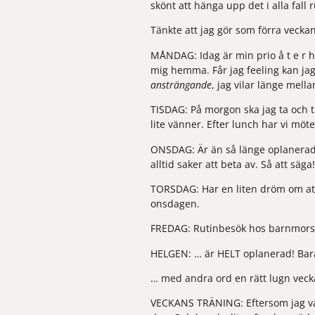
skönt att hänga upp det i alla fall
Tänkte att jag gör som förra veck
MÅNDAG: 
Idag är min prio å t e r 
mig hemma. Får jag feeling kan jag
ansträngande
, jag vilar länge mell
TISDAG: 
På morgon ska jag ta och t
lite vänner. Efter lunch har vi möt
ONSDAG: 
Är än så länge oplanerad
alltid saker att beta av. Så att säga
TORSDAG: 
Har en liten dröm om att
onsdagen.
FREDAG: 
Rutinbesök hos barnmorsk
HELGEN: 
… är HELT oplanerad! Bara
… med andra ord en rätt lugn vecka
VECKANS TRÄNING: 
Eftersom jag v