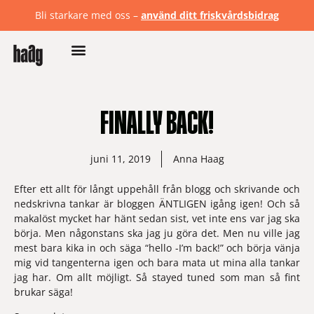
Bli starkare med oss –
använd ditt friskvårdsbidrag
FINALLY BACK!
juni 11, 2019
Anna Haag
Efter ett allt för långt uppehåll från blogg och skrivande och 
nedskrivna tankar är bloggen ÄNTLIGEN igång igen! Och så 
makalöst mycket har hänt sedan sist, vet inte ens var jag ska 
börja. Men någonstans ska jag ju göra det. Men nu ville jag 
mest bara kika in och säga “hello -I’m back!” och börja vänja 
mig vid tangenterna igen och bara mata ut mina alla tankar 
jag har. Om allt möjligt. Så stayed tuned som man så fint 
brukar säga!