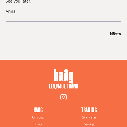
See you later,
Anna
Nästa
LEV, NJUT, TRÄNA
HAAG
TRÄNING
Om oss
Starkare
Blogg
Spring