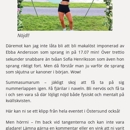
Nöjd!!
Däremot kan jag inte låta bli att bli makalöst imponerad av 
Ebba Andersson
 som sprang in på 17.07 min! Över trettio 
sekunder snabbare än tvåan 
Sofia Henriksson
 som även hon 
sprang riktigt fort. Men då förstår man ju varför de sprang 
som skjutna ur kanoner i början. Wow! 
Summasumarum – jäkligt skoj att få ta på sig 
nummerlappen igen. Få fjärilar i naveln. Bli nervös och få ta 
i och sen vara så där löjligt nöjd både fysiskt och mentalt på 
kvällskvisten.  
Här kan ni se ett klipp från hela eventet i Östersund också!
Men hörrni – I’m back vid tangenterna och kan inte vara 
gladare! Lämna gärna en kommentar eller en vink att ni varit 