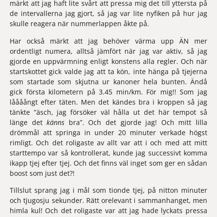
märkt att jag haft lite svårt att pressa mig det till yttersta på 
de intervallerna jag gjort, så jag var lite nyfiken på hur jag 
skulle reagera när nummerlappen åkte på.
Har också märkt att jag behöver värma upp ÄN mer 
ordentligt numera, alltså jämfört när jag var aktiv, så jag 
gjorde en uppvärmning enligt konstens alla regler. Och när 
startskottet gick valde jag att ta kön, inte hänga på tjejerna 
som startade som skjutna ur kanoner hela bunten. Ändå 
gick första kilometern på 3.45 min/km. För mig!! Som jag 
låååångt efter täten. Men det kändes bra i kroppen så jag 
tänkte ”äsch, jag försöker väl hålla ut det här tempot så 
länge det 
känns
 bra”. Och det gjorde jag! Och mitt lilla 
drömmål att springa in under 20 minuter verkade högst 
rimligt. Och det roligaste av allt var att i och med att mitt 
starttempo var så kontrollerat, kunde jag successivt komma 
ikapp tjej efter tjej. Och det finns väl inget som ger en sådan 
boost som just det?! 
Tillslut sprang jag i mål som tionde tjej, på nitton minuter 
och tjugosju sekunder. Rätt orelevant i sammanhanget, men 
himla kul! Och det roligaste var att jag hade lyckats pressa 