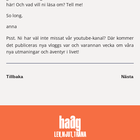
här! Och vad vill ni läsa om? Tell me!
So long,
anna
Psst. Ni har väl inte missat 
vår youtube-kanal
? Där kommer 
det publiceras nya vloggs var och varannan vecka om våra 
nya utmaningar och äventyr i livet!
Tillbaka
Nästa
LEV, NJUT, TRÄNA