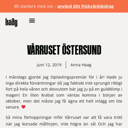
Bli starkare med oss –
använd ditt friskvårdsbidrag
VÅRRUSET ÖSTERSUND
juni 12, 2019
Anna Haag
I måndags gjorde jag löptävlingspremiär för i år! Hade ju 
inga direkta förväntningar då jag faktiskt inte sprungit riktigt 
fort på hela våren och dessutom bär jag ju på en guldklimp i 
magen! En liten krabat som väntas komma i början av 
oktober, men det måste jag få ägna ett helt inlägg om lite 
senare. 
Så mina förhoppningar inför 
Vårruset
 var att få vara trött 
när jag korsade mållinjen, inte högre än så! Och jag har 