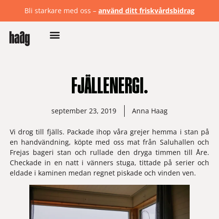
Bli starkare med oss –
använd ditt friskvårdsbidrag
FJÄLLENERGI.
september 23, 2019
Anna Haag
Vi drog till fjälls. Packade ihop våra grejer hemma i stan på 
en handvändning, köpte med oss mat från Saluhallen och 
Frejas bageri stan och rullade den dryga timmen till Åre. 
Checkade in en natt i vänners stuga, tittade på serier och 
eldade i kaminen medan regnet piskade och vinden ven. 