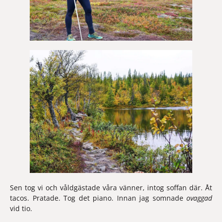
Sen tog vi och våldgästade våra vänner, intog soffan där. Åt 
tacos. Pratade. Tog det piano. Innan jag somnade 
ovaggad 
vid tio.