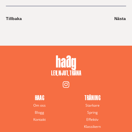
Tillbaka
Nästa
LEV, NJUT, TRÄNA
HAAG
TRÄNING
Om oss
Starkare
Blogg
Spring
Kontakt
Effektiv
Klassikern