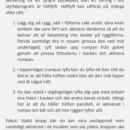
aktivering för ett tyngre styrkepass som en övning i ditt 
styrkeprogram är höftlyft. Höftlyft kan utföras på många 
olika sätt.
Lägg dig på rygg, sätt i fötterna rakt under dina knän 
(vinkeln ska vara 90°) och aktivera skinkorna så att du 
känner att all belastning inte landar på ryggfilerna. 
Försök samtidigt dra in naveln (pressa den ned mot 
underlaget). Lyft sedan upp rumpan från golvet 
genom att pressa fotsulorna i backen och aktivera 
rumpan.
I toppenläget (rumpan lyft) kan du lyfta ett ben OM du 
klarar av att hålla höften stabil (dvs att den inte tippar 
ned åt något håll.
Du kan också i utgångsläget lyfta dig upp med enbart 
ena foten i backen och det andra benet sträckt. Viktigt 
här är att du håller höften parallell, är aktiverad i 
rumpa och bål och att inte ryggen lyfter allt.
Fokus: Stabil kropp där du kan vara avslappnad men 
samtidigt aktiverad i de muskler som ska jobba, kroppen ska 