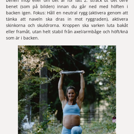
benen ihop eller om det är för lätt 2. sträck ut det övre 
benet (som på bilden) innan du går ned med höften i 
backen igen. Fokus: Håll en neutral rygg (aktivera genom att 
tänka att naveln ska dras in mot ryggraden), aktivera 
skinkorna och skuldrorna. Kroppen ska varken luta bakåt 
eller framåt, utan helt stabil från axel/armbåge och höft/knä 
som är i backen.