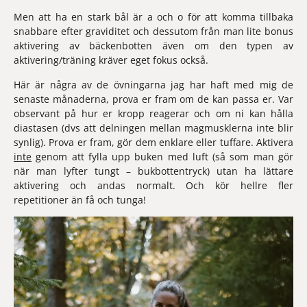
Men att ha en stark bål är a och o för att komma tillbaka 
snabbare efter graviditet och dessutom från man lite bonus 
aktivering av bäckenbotten även om den typen av 
aktivering/träning kräver eget fokus också.
Här är några av de övningarna jag har haft med mig de 
senaste månaderna, prova er fram om de kan passa er. Var 
observant på hur er kropp reagerar och om ni kan hålla 
diastasen (dvs att delningen mellan magmusklerna inte blir 
synlig). Prova er fram, gör dem enklare eller tuffare. Aktivera 
inte
 genom att fylla upp buken med luft (så som man gör 
när man lyfter tungt – bukbottentryck) utan ha lättare 
aktivering och andas normalt. Och kör hellre fler 
repetitioner än få och tunga!