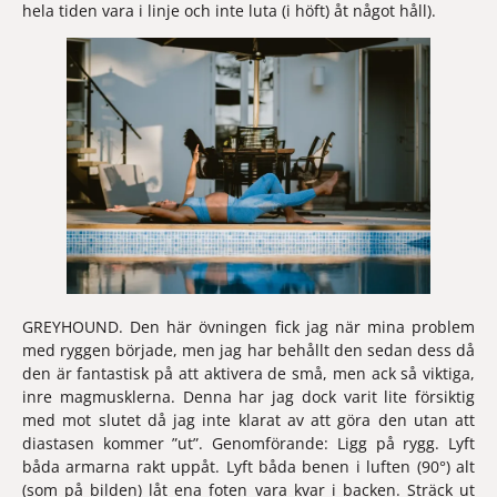
hela tiden vara i linje och inte luta (i höft) åt något håll).
GREYHOUND.
 Den här övningen fick jag när mina problem 
med ryggen började, men jag har behållt den sedan dess då 
den är fantastisk på att aktivera de små, men ack så viktiga, 
inre magmusklerna. Denna har jag dock varit lite försiktig 
med mot slutet då jag inte klarat av att göra den utan att 
diastasen kommer ”ut”. Genomförande: Ligg på rygg. Lyft 
båda armarna rakt uppåt. Lyft båda benen i luften (90°) alt 
(som på bilden) låt ena foten vara kvar i backen. Sträck ut 