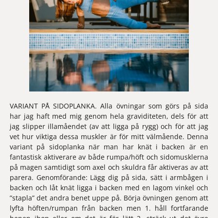
VARIANT PÅ SIDOPLANKA. 
Alla övningar som görs på sida 
har jag haft med mig genom hela graviditeten, dels för att 
jag slipper illamåendet (av att ligga på rygg) och för att jag 
vet hur viktiga dessa muskler är för mitt välmående. Denna 
variant på sidoplanka när man har knät i backen är en 
fantastisk aktiverare av både rumpa/höft och sidomusklerna 
på magen samtidigt som axel och skuldra får aktiveras av att 
parera. Genomförande: Lägg dig på sida, sätt i armbågen i 
backen och låt knät ligga i backen med en lagom vinkel och 
”stapla” det andra benet uppe på. Börja övningen genom att 
lyfta höften/rumpan från backen men 1. håll fortfarande 