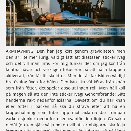
ARMHÄVNING.
 Den har jag kört genom graviditeten men 
den är lite mer lurig, väldigt lätt att diastasen sticker iväg 
och det vill man inte. För mig funkar det om jag kör från 
knutna nävar och verkligen fokuserar på att hålla kroppen 
aktiverad, från tår till skuldror. Men det är faktiskt en väldigt 
bra övning även för bålen. Den kan lika väl köras från knän 
som från fötter, det spelar absolut ingen roll. Men håll koll 
på magen så att den inte sticker iväg! Genomförande: Sätt 
händerna rakt nedanför axlarna. Oavsett om du har knän 
eller fötter i backen så ska du sträva efter att ha en 
kroppshållning som lutar upp mot axlarna där rumpan 
varken sjunker nedanför eller ovanför den linjen. Gå sakta 
nedåt (du kan själv välja om du vill att armbågarna ska följa 
kroppen (lite smalare) eller mer ut åt sidorna, gå så långt 