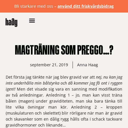
Bli starkare med oss –
använd ditt friskvårdsbidrag
MAGTRÄNING SOM PREGGO…?
september 21, 2019
Anna Haag
Det första jag tänkte när jag blev gravid var att 
nej, nu kan jag 
inte underhålla min bålstyrka och då kommer jag få ont i ryggen 
igen!!
 Men det visade sig vara en sanning med modifikation 
av två anledningar. Anledning 1 – jo, man kan visst träna 
bålen (magen) under graviditeten, man ska bara tänka till 
lite vilka övningar man kör. Anledning 2 – kroppen 
(muskulaturen och skelettet) blir rörligare när man är gravid 
och skavanker som en dålig rygg hålls ofta i schack tackvare 
gravidhormoner och liknande…