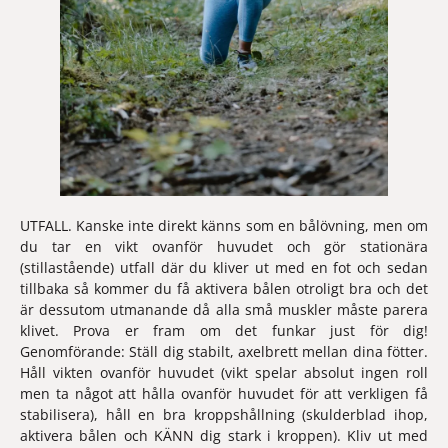
UTFALL.
 Kanske inte direkt känns som en bålövning, men om 
du tar en vikt ovanför huvudet och gör stationära 
(stillastående) utfall där du kliver ut med en fot och sedan 
tillbaka så kommer du få aktivera bålen otroligt bra och det 
är dessutom utmanande då alla små muskler måste parera 
klivet. Prova er fram om det funkar just för dig! 
Genomförande: Ställ dig stabilt, axelbrett mellan dina fötter. 
Håll vikten ovanför huvudet (vikt spelar absolut ingen roll 
men ta något att hålla ovanför huvudet för att verkligen få 
stabilisera), håll en bra kroppshållning (skulderblad ihop, 
aktivera bålen och KÄNN dig stark i kroppen). Kliv ut med 