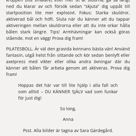
ned du klarar av och försök sedan ”skjuta” dig uppåt till 
startposition lite mer explosivt. Fokus: Starka skuldror, 
aktiverad bål och höft. Sluta när du känner att du tappar 
aktiveringen mellan skuldrorna eller att du inte orkar hålla 
bålen stark längre. 
Tips! 
Armhävningar kan också göras 
stående, mot en vägg! Prova dig fram!
PILATESBOLL. 
Är väl den gravida kvinnans bästa vän! Använd 
fantasin, utgå helst från sittande och kör sedan benlyft eller 
axelpress med vikter eller olika andra övningar där du 
känner att bålen får arbeta genom att aktiveras. Prova dig 
fram!
Hoppas det här var till lite hjälp i alla fall och 
som alltid – DU KÄNNER SJÄLV vad som funkar 
för just dig!
So long,
Anna
Psst. Alla bilder är tagna av 
Sara Gärdegård
.