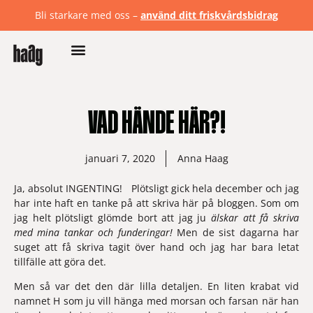
Bli starkare med oss –
använd ditt friskvårdsbidrag
VAD HÄNDE HÄR?!
januari 7, 2020
Anna Haag
Ja, absolut INGENTING!   Plötsligt gick hela december och jag 
har inte haft en tanke på att skriva här på bloggen. Som om 
jag helt plötsligt glömde bort att jag ju 
älskar att få skriva 
med mina tankar och funderingar! 
Men de sist dagarna har 
suget att få skriva tagit över hand och jag har bara letat 
tillfälle att göra det.
Men så var det den där lilla detaljen. En liten krabat vid 
namnet H som ju vill hänga med morsan och farsan när han 