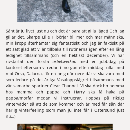
Sånt är ju livet just nu och det är bara att gilla läget! Och jag 
gillar det. Skarpt! Lille H börjar bli mer och mer människa, 
min kropp återhämtar sig fantastiskt och jag är faktiskt på 
ett sätt glad att vi är tillbaka till rutinerna igen efter en lång 
ledighet tillsammans (och en hektiskt december). Vi har 
rivstartat den första 
arbetsveckan 
med en jobbdag på 
kontoret eftersom vi redan i morgon eftermiddag rullar ned 
mot Orsa, Dalarna, för en helg där nere där vi ska vara med 
som ledare på det årliga Vasaloppslägret tillsammans med 
vår samarbetspartner Clear Channel. Vi ska dock bo hemma 
hos mamma och pappa och Harry ska få haka på 
pappa/morfar medan vi instruerar. Hoppas på riktigt 
vinterväder så att de som kommer och är med får sån där 
härlig vinterfeeling (som man ju inte får i Östersund just 
nu…).