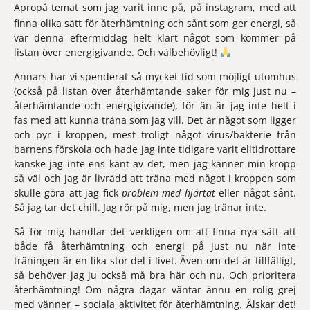
Apropå temat som jag varit inne på,
på instagram
, med att
finna olika sätt för återhämtning och sånt som ger energi, så
var denna eftermiddag helt klart något som kommer på
listan över energigivande. Och välbehövligt!
Annars har vi spenderat så mycket tid som möjligt utomhus
(också på listan över återhämtande saker för mig just nu –
återhämtande och energigivande), för än är jag inte helt i
fas med att kunna träna som jag vill. Det är något som ligger
och pyr i kroppen, mest troligt något virus/bakterie från
barnens förskola och hade jag inte tidigare varit elitidrottare
kanske jag inte ens känt av det, men jag känner min kropp
så väl och jag är livrädd att träna med något i kroppen som
skulle göra att jag fick
problem med hjärtat
eller något sånt.
Så jag tar det chill. Jag rör på mig, men jag tränar inte.
Så för mig handlar det verkligen om att finna nya sätt att
både få återhämtning och energi på just nu när inte
träningen är en lika stor del i livet. Även om det är tillfälligt,
så behöver jag ju också må bra här och nu. Och prioritera
återhämtning! Om några dagar väntar ännu en rolig grej
med vänner – sociala aktivitet för återhämtning. Älskar det!