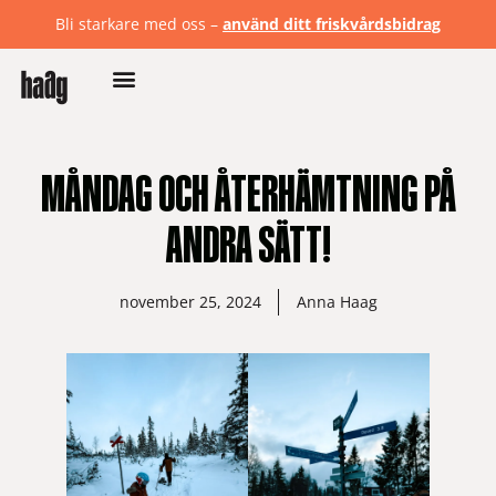
Bli starkare med oss –
använd ditt friskvårdsbidrag
MÅNDAG OCH ÅTERHÄMTNING PÅ
ANDRA SÄTT!
november 25, 2024
Anna Haag