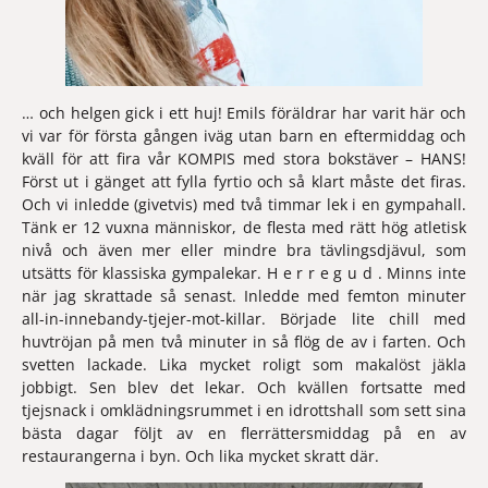
… och helgen gick i ett huj! Emils föräldrar har varit här och
vi var för första gången iväg utan barn en eftermiddag och
kväll för att fira vår KOMPIS med stora bokstäver – HANS!
Först ut i gänget att fylla fyrtio och så klart måste det firas.
Och vi inledde (givetvis) med två timmar lek i en gympahall.
Tänk er 12 vuxna människor, de flesta med rätt hög atletisk
nivå och även mer eller mindre bra tävlingsdjävul, som
utsätts för klassiska gympalekar. H e r r e g u d . Minns inte
när jag skrattade så senast. Inledde med femton minuter
all-in-innebandy-tjejer-mot-killar. Började lite chill med
huvtröjan på men två minuter in så flög de av i farten. Och
svetten lackade. Lika mycket roligt som makalöst jäkla
jobbigt. Sen blev det lekar. Och kvällen fortsatte med
tjejsnack i omklädningsrummet i en idrottshall som sett sina
bästa dagar följt av en flerrättersmiddag på en av
restaurangerna i byn. Och lika mycket skratt där.